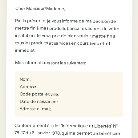
Cher Monsieur/Madame
,
Par la présente, je vous informe de ma décision de
mettre fin à mes produits bancaires auprès de votre
institution. Je vous prie de bien vouloir mettre fin à
tous les produits et services en cours avec effet
immédiat.
Mes informations sont les suivantes
:
Nom
:
Adresse
:
Code postal et ville
:
Date de naissance
:
Adresse e-mail
:
Conformément à la loi "Informatique et Libertés" N°
78-17 du 6 Janvier 1978, qui me permet de bénéficier
d'un droit d'accès et de rectification aux données
supprimer toutes les informations me concernant de