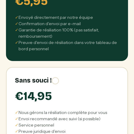
€5,95
✓
Envoyé directement par notre équipe
✓
Confirmation d'envoi par e-mail
✓
Garantie de résiliation 100% (pas satisfait,
remboursement)
✓
Preuve d'envoi de résiliation dans votre tableau de
bord personnel
Sans souci !
€14,95
✓
Nous gérons la résiliation complète pour vous
✓
Envoi recommandé avec suivi (si possible)
✓
Service personnel
✓
Preuve juridique d'envoi