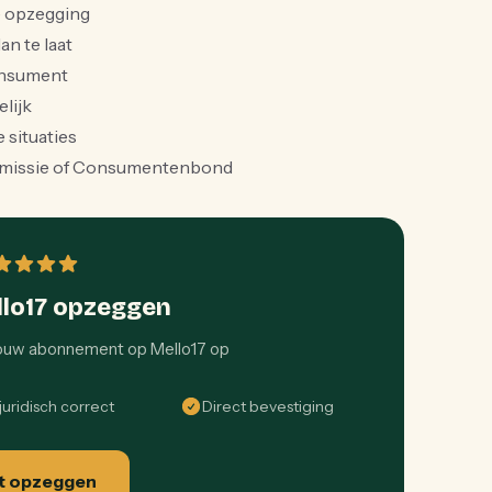
je opzegging
an te laat
onsument
lijk
 situaties
mmissie of Consumentenbond
llo17 opzeggen
jouw abonnement op Mello17 op
uridisch correct
Direct bevestiging
t opzeggen