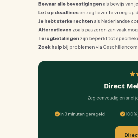
Bewaar alle bevestigingen
als bewijs van 
Let op deadlines
en zeg liever te vroeg op d
Je hebt sterke rechten
als Nederlandse c
Alternatieven
zoals pauzeren zijn vaak moge
Terugbetalingen
zijn beperkt tot specifieke
Zoek hulp
bij problemen via Geschillenco
Direct Me
Zeg eenvoudig en snel 
In 3 minuten geregeld
100% j
Direc