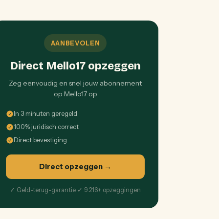
AANBEVOLEN
Direct Mello17 opzeggen
Zeg eenvoudig en snel jouw abonnement
op Mello17 op
In 3 minuten geregeld
100% juridisch correct
Direct bevestiging
Direct opzeggen
→
✓ Geld-terug-garantie ✓ 9.216+ opzeggingen