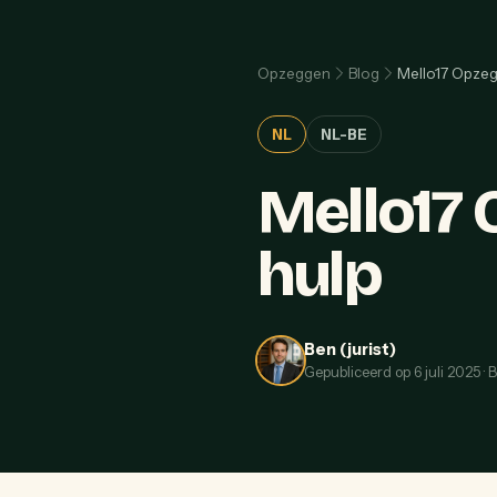
Opzeggen
Blog
Mello17 Opzeg
NL
NL-BE
Mello17 
hulp
Ben (jurist)
Gepubliceerd op
6 juli 2025
·
B