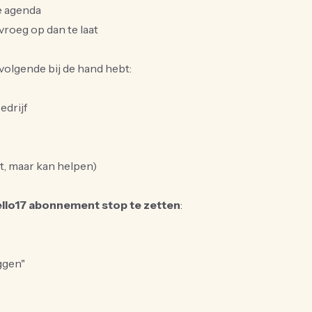
je agenda
 vroeg op dan te laat
volgende bij de hand hebt:
edrijf
ht, maar kan helpen)
llo17 abonnement stop te zetten
:
ggen"