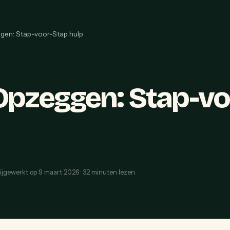
gen: Stap-voor-Stap hulp
Opzeggen: Stap-v
ijgewerkt op
9 maart 2026
·
32
minuten lezen