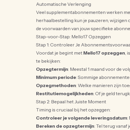
Automatische Verlenging
Veel supplementabonnementen werken met a
herhaalbestelling kun je pauzeren, wijzigen 
de voorwaarden van jouw specifieke abonne
Stap-voor-Stap: Mello17 Opzeggen
Stap 1: Controleer Je Abonnementsvoorwa
Voordat je begint met
Mello17 opzeggen
, 
te bekijken:
Opzegtermijn
: Meestal 1 maand voor de vo
Minimum periode
: Sommige abonnementen
Opzegmethoden
: Welke manieren zijn toe
Restitutiemogelijkheden
: Of je geld teru
Stap 2: Bepaal het Juiste Moment
Timing is cruciaal bij het opzeggen:
Controleer je volgende leveringsdatum
:
Bereken de opzegtermijn
: Tel terug vanaf