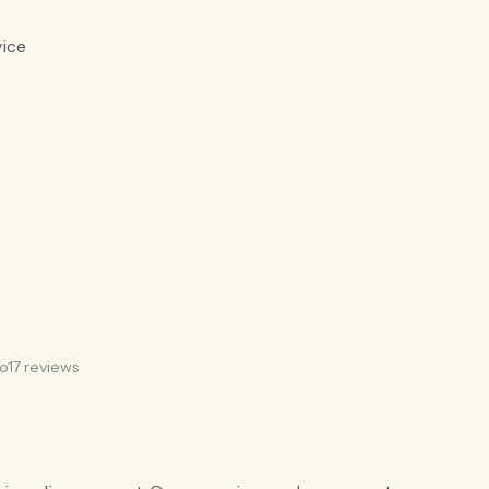
vice
o17 reviews