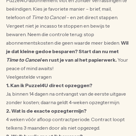
Puzzel4U‑abonnement vlot en zonder verrassingen te
beëindigen. Kies je favoriete manier – brief, mail,
telefoon of
Time to Cancel
– en zet direct stappen.
Vergeet niet je incasso te stoppen en bewijs te
bewaren. Neem die controle terug: stop
abonnementskosten die geen waarde meer bieden.
Wil
je dat kleine gedoe besparen? Start dan nu met
Time to Cancel
en rust je van al het papierwerk.
Your
peace of mind awaits!
Veelgestelde vragen
1. Kan ik Puzzel4U direct opzeggen?
Ja, binnen 14 dagen na ontvangst van de eerste uitgave
zonder kosten; daarna geldt 4‑weken opzegtermijn.
2. Wat is de exacte opzegtermijn?
4 weken vóór afloop contractperiode. Contract loopt
telkens 3 maanden door als niet opgezegd.