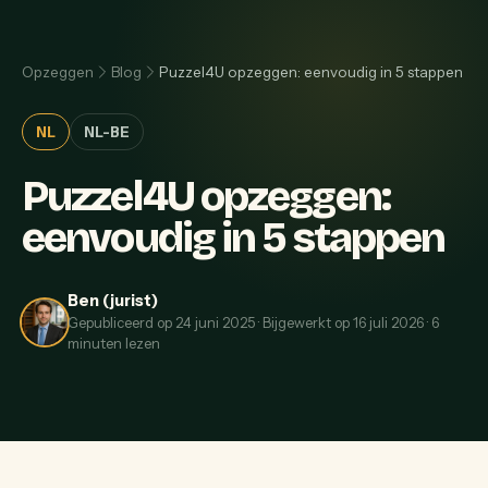
Opzeggen
Blog
Puzzel4U opzeggen: eenvoudig in 5 stappen
NL
NL-BE
Puzzel4U opzeggen:
eenvoudig in 5 stappen
Ben (jurist)
Gepubliceerd op
24 juni 2025
·
Bijgewerkt op
16 juli 2026
·
6
minuten lezen