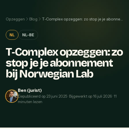
Opzeggen
Blog
T‑Complex opzeggen: zo stop je je abonnement bij Norwegian Lab
NL
NL-BE
T‑Complex opzeggen: zo
stop je je abonnement
bij Norwegian Lab
Ben (jurist)
Gepubliceerd op
23 juni 2025
·
Bijgewerkt op
16 juli 2026
·
11
minuten lezen