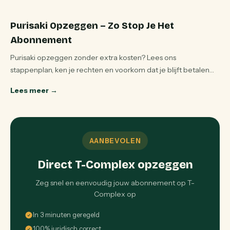
Purisaki Opzeggen – Zo Stop Je Het
Abonnement
Purisaki opzeggen zonder extra kosten? Lees ons
stappenplan, ken je rechten en voorkom dat je blijft betalen
voor pleisters die je nooit hebt besteld.
Lees meer
→
AANBEVOLEN
Direct T-Complex opzeggen
Zeg snel en eenvoudig jouw abonnement op T-
Complex op
In 3 minuten geregeld
100% juridisch correct