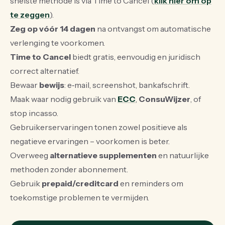
snelste methode is via Time to Cancel (
klik hier om op
te zeggen
).
Zeg op vóór 14 dagen
na ontvangst om automatische
verlenging te voorkomen.
Time to Cancel
biedt gratis, eenvoudig en juridisch
correct alternatief.
Bewaar
bewijs
: e‑mail, screenshot, bankafschrift.
Maak waar nodig gebruik van
ECC
,
ConsuWijzer
, of
stop incasso.
Gebruikerservaringen tonen zowel positieve als
negatieve ervaringen – voorkomen is beter.
Overweeg
alternatieve supplementen
en natuurlijke
methoden zonder abonnement.
Gebruik
prepaid/creditcard
en reminders om
toekomstige problemen te vermijden.